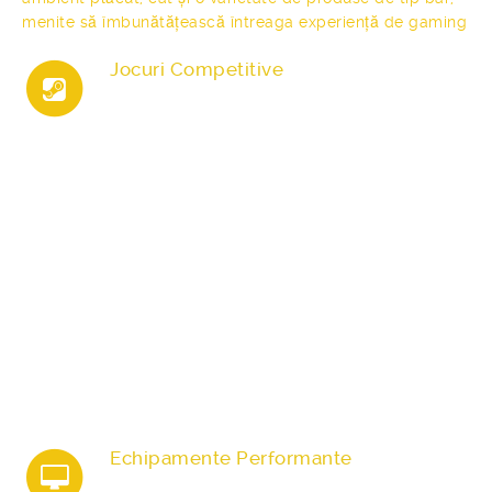
menite să îmbunătățească întreaga experiență de gaming
Jocuri Competitive
O gamă variată de jocuri pentru toate tipurile
de jucători, de la casual la hard-core,
incluzând shootere (FPS/TPS), MOBA, Battle
Royale, RPG și jocuri de sport și racing. Alături
de acestea, oferim servicii premium și o
selecție diversificată de produse de tip bar
pentru o experiență completă.
Pentru pasionații de console, punem la
dispoziție 9 unități de PlayStation 5, împreună
cu cele mai noi versiuni ale jocurilor FC (FIFA),
UFC, Mortal Kombat, Tekken și Street
Fighters.
Echipamente Performante